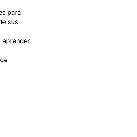
s
es para
de sus
, aprender
 de