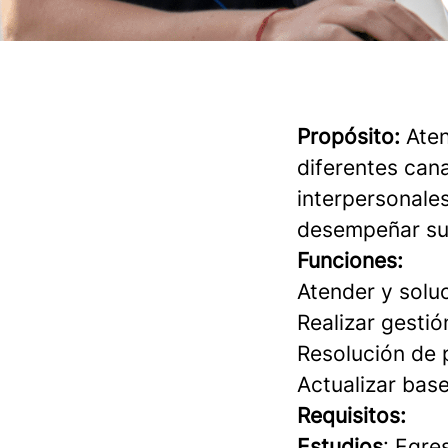
Propósito:
Aten
diferentes can
interpersonale
desempeñar su 
Funciones:
Atender y soluc
Realizar gesti
Resolución de
Actualizar base
Requisitos:
Estudios
: Egre