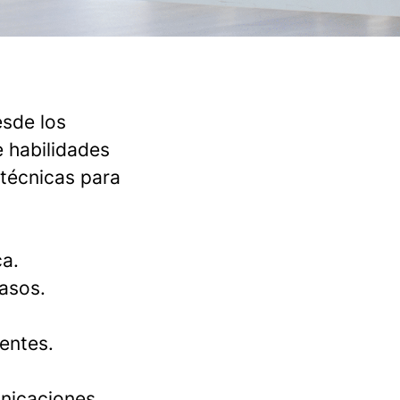
esde los
 habilidades
 técnicas para
ca.
casos.
ientes.
nicaciones,