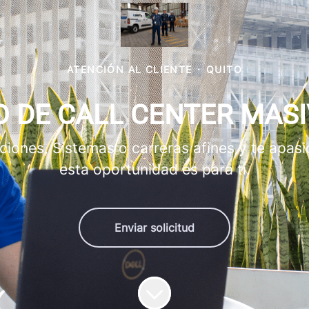
ATENCIÓN AL CLIENTE
·
QUITO
 DE CALL CENTER MASI
iones, Sistemas o carreras afines y te apasio
esta oportunidad es para ti.
Enviar solicitud