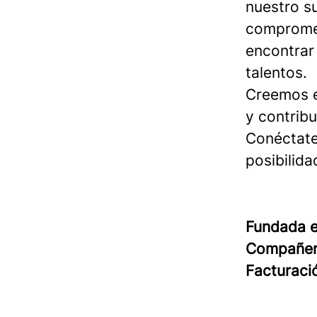
nuestro s
compromet
encontrar
talentos.
Creemos e
y contribu
Conéctat
posibilid
Fundada 
Compañe
Facturac